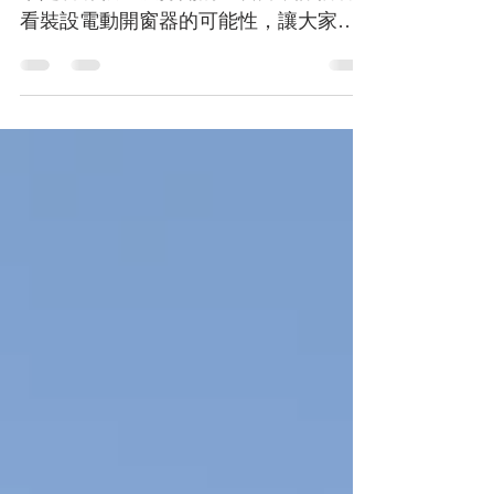
這個時候，可以來檢視家中、公司、店
家是否有很久沒打開的 #氣窗，評估看
看裝設電動開窗器的可能性，讓大家可
以更方便的大開氣窗，讓室內換氣。對
於健康者或是已染疫正在休養中的人們
來說，都會有正面的效果。