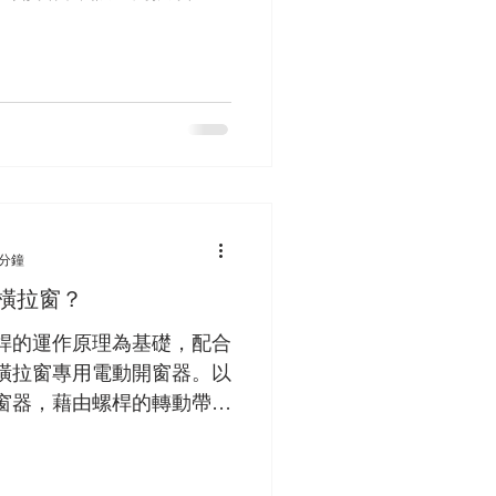
休養中的人們來說，都會有
 分鐘
橫拉窗？
桿的運作原理為基礎，配合
橫拉窗專用電動開窗器。以
窗器，藉由螺桿的轉動帶動
，可以採用遙控開窗，或裝
 app 控制。