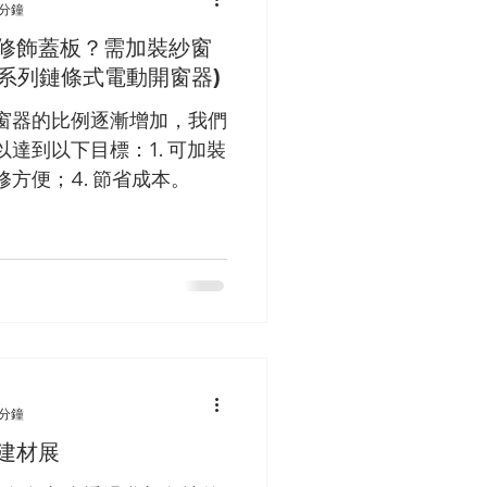
 分鐘
修飾蓋板？需加裝紗窗
ST-C 系列鏈條式電動開窗器)
窗器的比例逐漸增加，我們
達到以下目標：1. 可加裝
檢修方便；4. 節省成本。
 分鐘
建材展