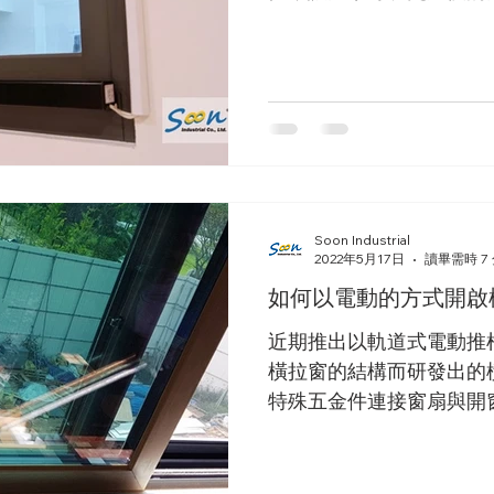
於健康者或是已染疫正在
正面的效果。
Soon Industrial
2022年5月17日
讀畢需時 7
如何以電動的方式開啟
近期推出以軌道式電動推
橫拉窗的結構而研發出的
特殊五金件連接窗扇與開
窗扇的穩定移動。裝置後
置專用智慧居家模組透過手機