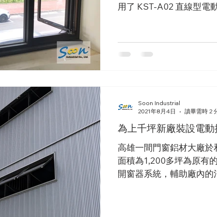
用了 KST-A02 直線
鐵灰色的表面陽極處理。再加
直線型電動推桿 外觀體積較
桿 縮小了約 30%
Soon Industrial
2021年8月4日
讀畢需時 2 
為上千坪新廠裝設電動
高雄一間門窗鋁材大廠於
面積為1,200多坪為原
開窗器系統，輔助廠內的
通風 使用。