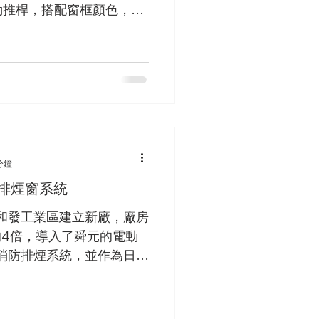
型電動推桿，搭配窗框顏色，做
上新推出的 KST-A02
 KST-A01直線型電動推
分鐘
排煙窗系統
和發工業區建立新廠，廠房
有的4倍，導入了舜元的電動
消防排煙系統，並作為日常