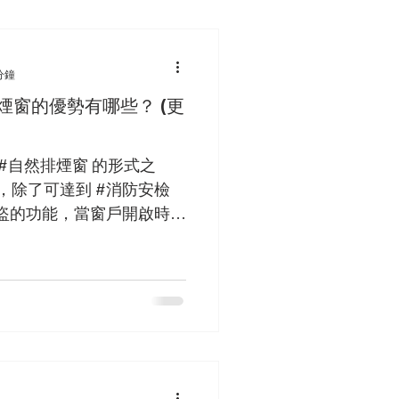
分鐘
煙窗的優勢有哪些？ (更
#自然排煙窗 的形式之
說，除了可達到 #消防安檢
盜的功能，當窗戶開啟時，
光。