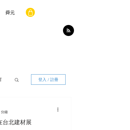
舜元
窗
登入 / 註冊
 分鐘
窗在台北建材展