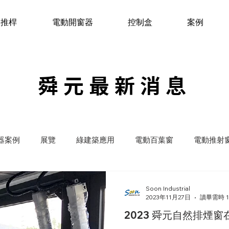
動推桿
電動開窗器
控制盒
案例
舜元最新消息
器案例
展覽
綠建築應用
電動百葉窗
電動推射
自然排煙窗
氣窗
電動推桿應用
新聞稿
Soon Industrial
2023年11月27日
讀畢需時 1
2023 舜元自然排煙