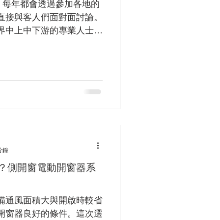
來，每年都會透過參加各地的
直接與客人們面對面討論。
界中上中下游的專業人士，
鋁窗廠、消防業者、營造業
或建築師等
分鐘
？側開窗電動開窗器系
備通風面積大與開啟時較省
開窗器良好的條件。這次選