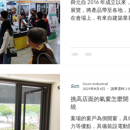
舜元自 2016 年成立以
展覽，將產品帶至各地，
在會場上，有來自建築業
如與我們最具直接關係的
者、裝修工程以及設計師
Soon Industrial
2021年8月4日
讀畢需時 2 
挑高店面的氣窗怎麼開
統
案場的窗戶為側開窗，具
力等優點，具備裝設電動