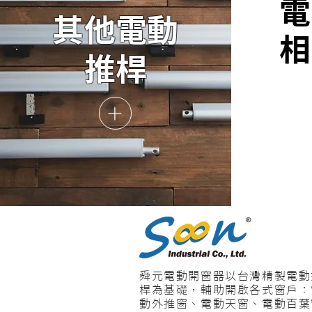
其他電動
推桿
舜元電動開窗器以台灣精製電動
桿為基礎，輔助開啟各式窗戶：
動外推窗、電動天窗、電動百葉