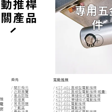
電動推桿
專用五
相關產品
件
舜元
電動推桿
/
關於舜元
/
KST-A01 直線型電動推桿
/
近期展覽
/
KST-A02 直線型電動推桿(輕量)
/
產品認證
/
KST-C01 單鏈條式電動推桿
推
/
哪裡買
/
KST-C02 雙鏈條式電動推桿
電
/
常見問題
/
KST-E01 電動推桿
/
下載區
/
KST-E02 電動推桿
窗
/
最新消息
/
KST-S01 螺桿式電動推桿