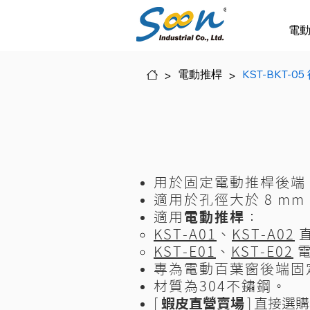
電
>
電動推桿
>
KST-BKT-0
用於固定電動推桿後端
適用於孔徑大於 8 mm
適用
電動推桿
：
KST-A01
、
KST-A02
KST-E01
、
KST-E02
電
​專為電動百葉窗後端固
​材質為304不鏽鋼。
[
蝦皮直營賣場
]
直接選購