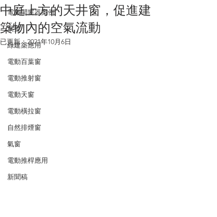
中庭上方的天井窗，促進建
電動開窗器案例
築物內的空氣流動
展覽
已更新：
2021年10月6日
綠建築應用
電動百葉窗
電動推射窗
電動天窗
電動橫拉窗
自然排煙窗
氣窗
電動推桿應用
新聞稿