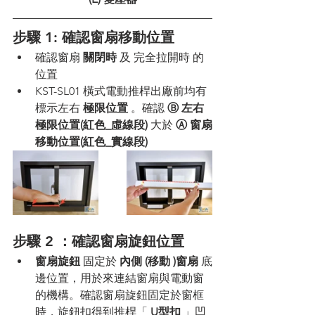
步驟 1: 確認窗扇移動位置
確認窗扇 
關閉時
 及 完全拉開時 的
位置
KST-SL01 橫式電動推桿出廠前均有
標示左右 
極限位置
 。確認 
Ⓑ 左右
極限位置(紅色_虛線段)
 大於 
Ⓐ 窗扇
移動位置(紅色_實線段)
步驟 2 ：確認窗扇旋鈕位置
窗扇旋鈕
 固定於 
內側 (移動 )窗扇
 底
邊位置，用於來連結窗扇與電動窗
的機構。確認窗扇旋鈕固定於窗框
時，旋鈕扣得到推桿「 
U型扣
 」凹