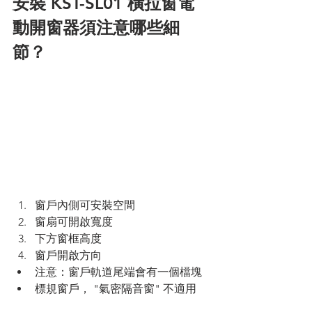
安裝 KST-SL01 橫拉窗電
動開窗器須注意哪些細
節？
窗戶內側可安裝空間
窗扇可開啟寬度
下方窗框高度
窗戶開啟方向
注意：窗戶軌道尾端會有一個檔塊
標規窗戶， "氣密隔音窗" 不適用