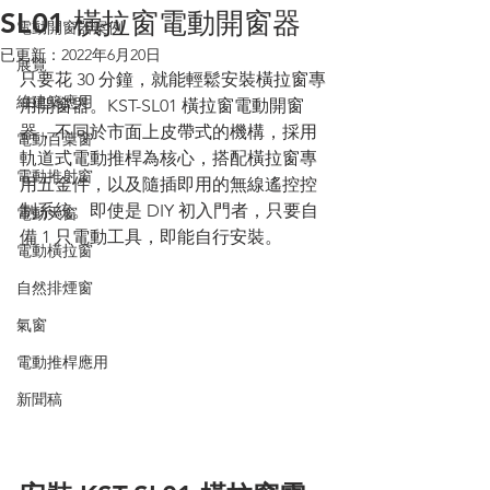
SL01 橫拉窗電動開窗器
電動開窗器案例
已更新：
2022年6月20日
展覽
只要花 30 分鐘，就能輕鬆安裝橫拉窗專
綠建築應用
用開窗器。KST-SL01 橫拉窗電動開窗
器，不同於市面上皮帶式的機構，採用
電動百葉窗
軌道式電動推桿為核心，搭配橫拉窗專
電動推射窗
用五金件，以及隨插即用的無線遙控控
制系統。即使是 DIY 初入門者，只要自
電動天窗
備 1 只電動工具，即能自行安裝。
電動橫拉窗
自然排煙窗
氣窗
電動推桿應用
新聞稿