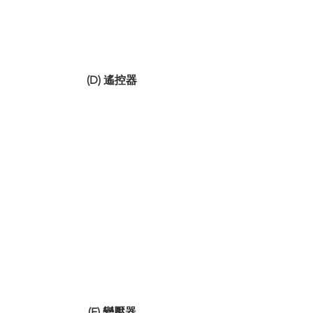
(D) 遙控器
(E) 變壓器