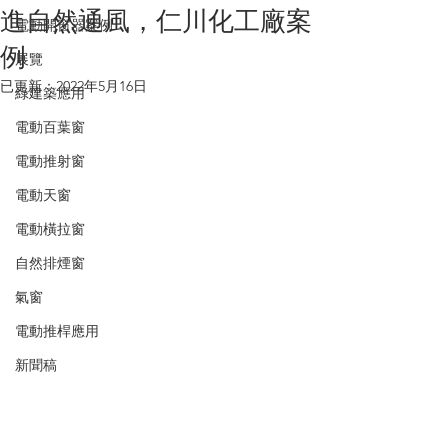
進自然通風，仁川化工廠案
電動開窗器案例
例
展覽
已更新：
2022年5月16日
綠建築應用
電動百葉窗
電動推射窗
電動天窗
電動橫拉窗
自然排煙窗
氣窗
電動推桿應用
新聞稿